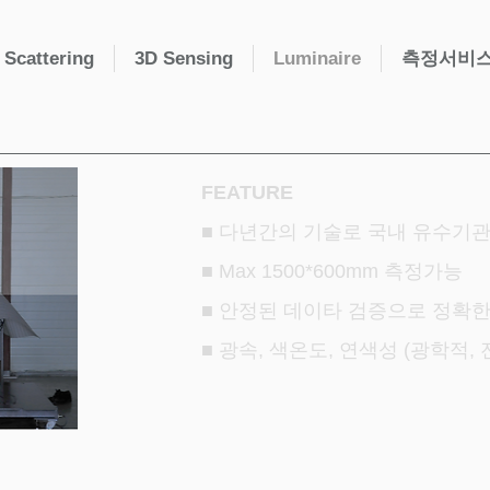
 Scattering
3D Sensing
Luminaire
측정서비
FEATURE
■ 다년간의 기술로 국내 유수기관
■ Max 1500*600mm 측정가능
■ 안정된 데이타 검증으로 정확한
■ 광속, 색온도, 연색성 (광학적,