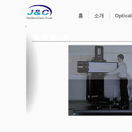
홈
소개
Optical
Total Optical Solution Provider
▣ 배광시험