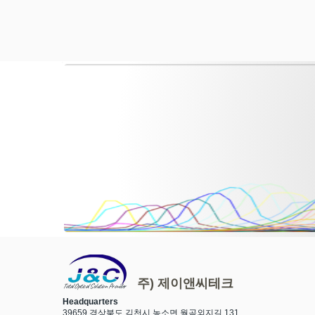
주) 제이앤씨테크
Total Optical Solution Provider
Headquarters
39659 경상북도 김천시 농소면 월곡외지길 131